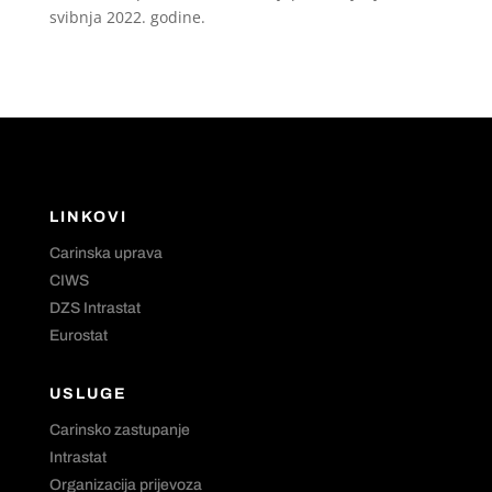
svibnja 2022. godine.
LINKOVI
Carinska uprava
CIWS
DZS Intrastat
Eurostat
USLUGE
Carinsko zastupanje
Intrastat
Organizacija prijevoza