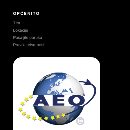
OPĆENITO
Tim
Lokacije
Pošaljite poruku
Pravila privatnosti