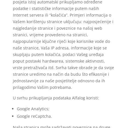
posjeta istoj automatski prikupljamo određene
podatke i statističke informacije putem naših
Internet servera ili “kolačića”. Primjeri informacija o
Vašem korištenju stranice uključuju: najposjećenije i
najgledanije stranice i poveznice na našoj web
stranici, vrijeme provedeno na stranici,
najpopularnije ključne riječi koje korisnike vode do
naše stranice, Vaša IP adresa, informacije koje se
skupljaju putem kolačića, podaci Vašeg uređaja
poput postavki hardwarea, sistemske aktivnosti,
vrste pretraživača itd. Svrha takve obrade je da svoje
stranice uredimo na način da budu što efikasnije i
jednostavnije za naše posjetitelje odnosno da ih
prilagodimo Vašim potrebama.
U svrhu prikupljanja podataka Alfalog koristi:
Google Analytics;
Google reCaptcha.
Naša stranica može sadržavati poveznice na druge